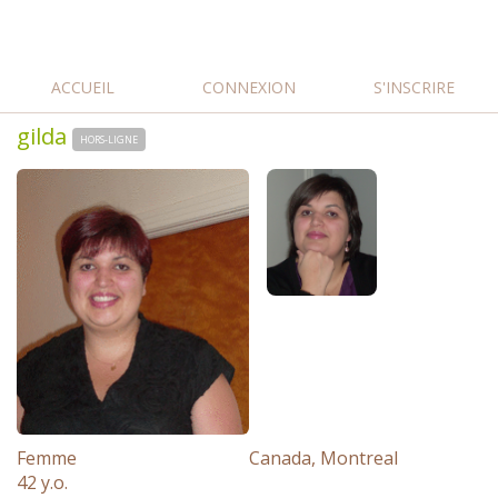
ACCUEIL
CONNEXION
S'INSCRIRE
gilda
HORS-LIGNE
Femme
Canada, Montreal
42 y.o.