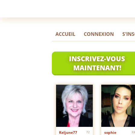
ACCUEIL
CONNEXION
S'IN
INSCRIVEZ-VOUS
MAINTENANT!
Keljune77
72
sophie
33