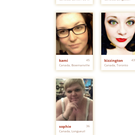
kami
45
kizzington
43
Canada, Bowmanville
Canada, Toronto
sophie
36
Canada, Longueuil