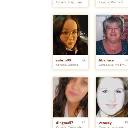
Canada, Coquitlam
Canada, Montreal
sabrin00
24
libelluce
66
Canada, Lachine
Canada, Sainte-Emelie-de-l'Energie
dingma57
34
vstacey
33
Canada, Canton-de-Hatley
Canada, Longueuil