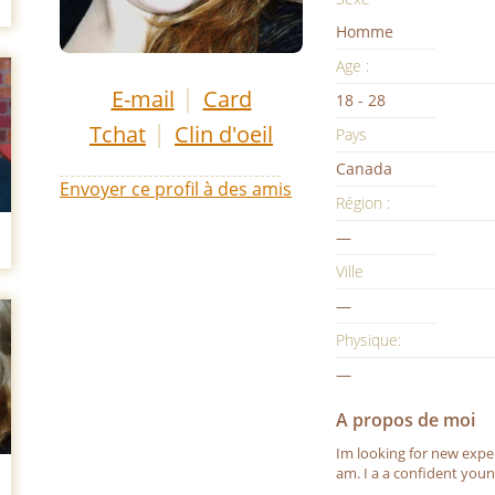
Homme
Age :
|
E-mail
Card
18 - 28
|
Tchat
Clin d'oeil
Pays
Canada
Envoyer ce profil à des amis
Région :
—
Ville
—
Physique:
—
A propos de moi
Im looking for new expe
am. I a a confident you