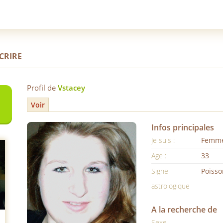
SCRIRE
Profil de
Vstacey
Voir
Infos principales
Je suis :
Femm
Age :
33
Signe
Poisso
astrologique
A la recherche de
Sexe